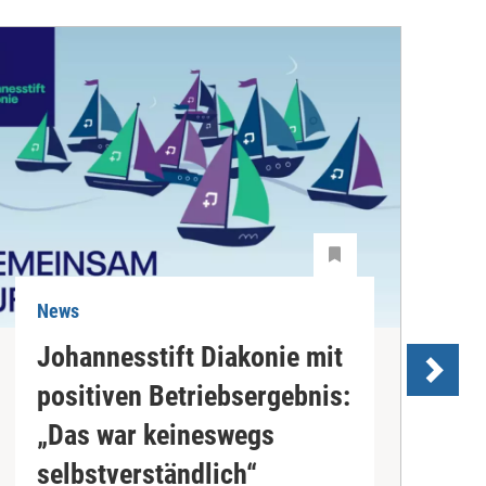
News
N
Johannesstift Diakonie mit
positiven Betriebsergebnis:
s
„Das war keineswegs
D
selbstverständlich“