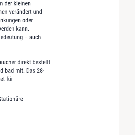
n der kleinen
hen verändert und
ankungen oder
werden kann.
 Bedeutung – auch
ucher direkt bestellt
nd bad mit. Das 28-
et für
Stationäre