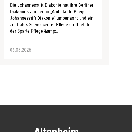
d
Die Johannesstift Diakonie hat ihre Berliner
(
Diakoniestationen in „Ambulante Pflege
A
Johannesstift Diakonie“ umbenannt und ein
d
zentrales Servicecenter Pflege eröffnet. In
A
der Sparte Pflege &amp;...
06.08.2026
0