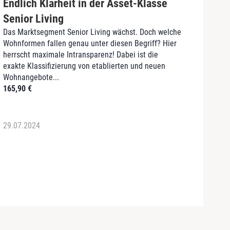
Endlich Klarheit in der Asset-Klasse
Serv
Sie w
Senior Living
Servi
Das Marktsegment Senior Living wächst. Doch welche
aktuel
Wohnformen fallen genau unter diesen Begriff? Hier
Marktd
herrscht maximale Intransparenz! Dabei ist die
159,
exakte Klassifizierung von etablierten und neuen
Wohnangebote...
165,90
€
29.07.2024
09.03