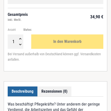
Gesamtpreis
34,90
€
inkl. MwSt.
Anzahl
Status:
In den Warenkorb
P
f
Bei Versand außerhalb von Deutschland können ggf. Versandkosten
l
anfallen.
e
g
e
i
s
t
Beschreibung
Rezensionen (0)
s
t
a
Was beschäftigt Pflegekräfte? Unter anderem der geringe
r
Verdienst, die Arbeitszeiten und das Gefühl der