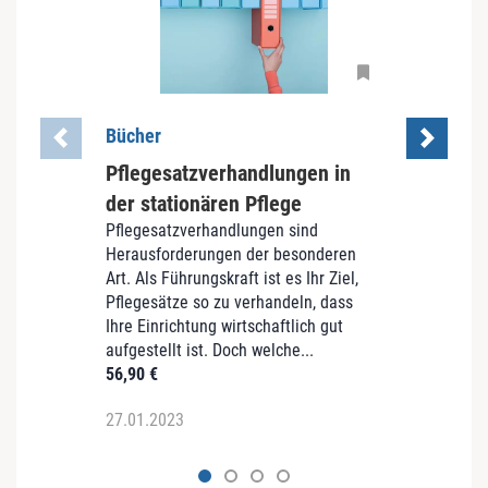
Bücher
Büch
Pflegesatzverhandlungen in
Wohn
Wie l
der stationären Pflege
Wohnfo
Pflegesatzverhandlungen sind
Welch
Herausforderungen der besonderen
haben
Art. Als Führungskraft ist es Ihr Ziel,
Invest
Pflegesätze so zu verhandeln, dass
Konze
Ihre Einrichtung wirtschaftlich gut
gleichz
aufgestellt ist. Doch welche...
99,00
56,90
€
27.01.2023
27.01