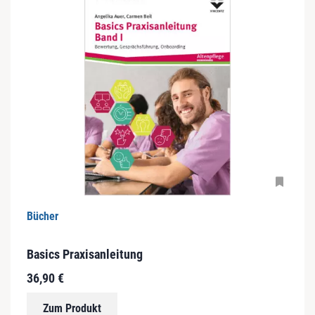
D
Bücher
i
e
Basics Praxisanleitung
s
36,90
€
e
s
Zum Produkt
P