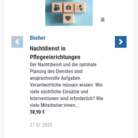
e
Bücher
Büch
Nachtdienst in
Führ
Pflegeeinrichtungen
Alte
Der Nachtdienst und die optimale
Was m
Planung des Dienstes sind
aus? W
anspruchsvolle Aufgaben.
Mitarb
Verantwortliche müssen wissen: Wie
nehme
viele nächtliche Einsätze und
Pflege
Interventionen sind erforderlich? Wie
Pflege
viele Mitarbeiter:innen...
33,90
38,90
€
27.01.2023
27.01