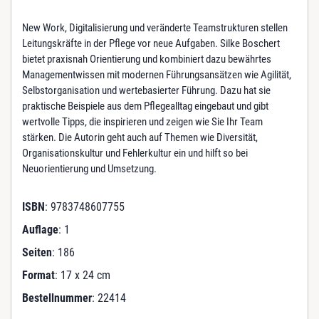
o
r
New Work, Digitalisierung und veränderte Teamstrukturen stellen
i
Leitungskräfte in der Pflege vor neue Aufgaben. Silke Boschert
e
bietet praxisnah Orientierung und kombiniert dazu bewährtes
n
Managementwissen mit modernen Führungsansätzen wie Agilität,
t
Selbstorganisation und wertebasierter Führung. Dazu hat sie
i
praktische Beispiele aus dem Pflegealltag eingebaut und gibt
e
wertvolle Tipps, die inspirieren und zeigen wie Sie Ihr Team
r
stärken. Die Autorin geht auch auf Themen wie Diversität,
t
Organisationskultur und Fehlerkultur ein und hilft so bei
e
Neuorientierung und Umsetzung.
F
ü
ISBN
: 9783748607755
h
r
Auflage
: 1
u
Seiten
: 186
n
g
Format
: 17 x 24 cm
i
Bestellnummer
: 22414
n