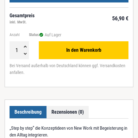
Gesamtpreis
56,90
€
inkl. MwSt.
Auf Lager
Anzahl
Status:
In den Warenkorb
N
e
Bei Versand außerhalb von Deutschland können ggf. Versandkosten
w
anfallen.
W
o
r
k
-
W
Beschreibung
Rezensionen (0)
e
r
t
„Step by step” die Konzeptideen von New Work mit Begeisterung in
e
den Alltag integrieren.