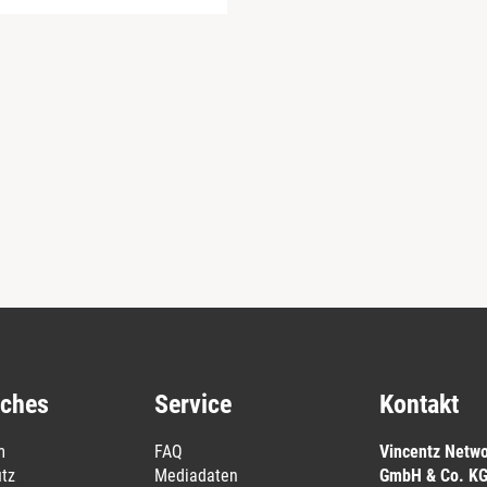
iches
Service
Kontakt
m
FAQ
Vincentz Netw
tz
Mediadaten
GmbH & Co. K