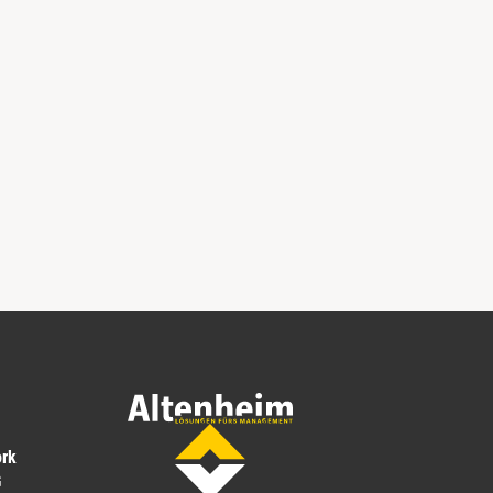
ork
G