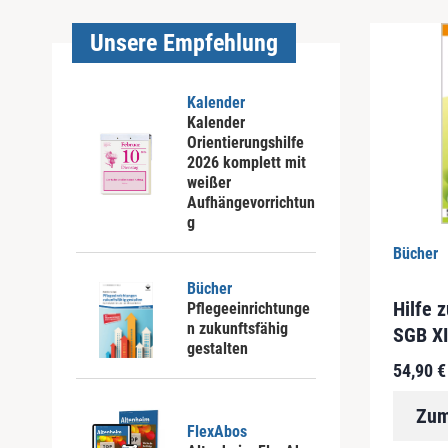
Unsere Empfehlung
Kalender
Kalender
Orientierungshilfe
2026 komplett mit
weißer
Aufhängevorrichtun
g
D
Bücher
i
Bücher
e
Hilfe 
Pflegeeinrichtunge
s
n zukunftsfähig
SGB XI
e
gestalten
s
54,90
€
P
r
Zum
o
FlexAbos