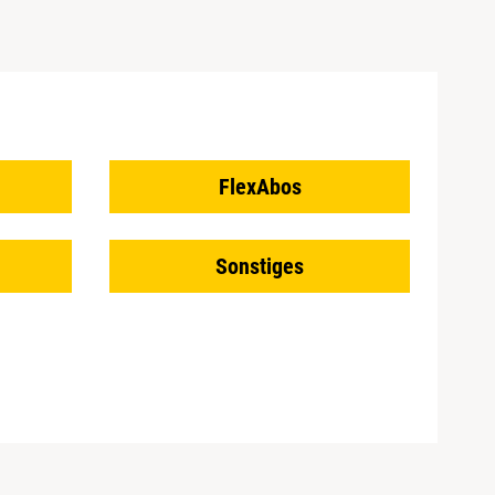
FlexAbos
Sonstiges