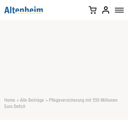
Z
u
m
I
n
h
a
l
t
s
p
r
i
n
g
e
Home
»
Alle Beiträge
»
Pflegeversicherung mit 550 Millionen
n
Euro Defizit