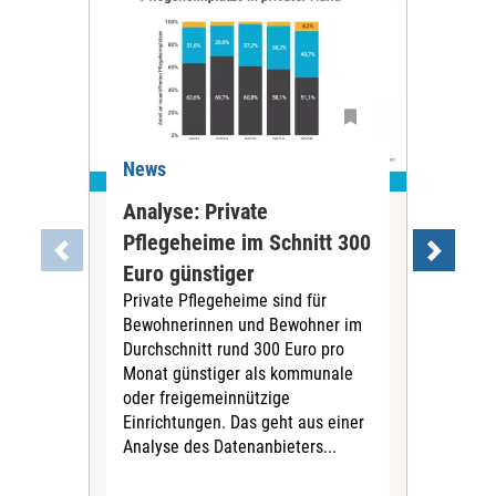
News
Ne
Analyse: Private
Pfl
Pflegeheime im Schnitt 300
Eig
Euro günstiger
Fin
Private Pflegeheime sind für
Der
Bewohnerinnen und Bewohner im
Ges
Durchschnitt rund 300 Euro pro
War
Monat günstiger als kommunale
part
oder freigemeinnützige
Wide
Einrichtungen. Das geht aus einer
und 
Analyse des Datenanbieters...
höh
eine