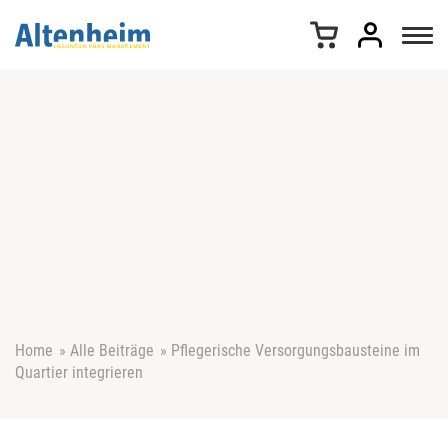
Z
u
m
I
n
h
a
l
t
s
p
r
i
n
g
e
Home
»
Alle Beiträge
»
Pflegerische Versorgungsbausteine im
n
Quartier integrieren