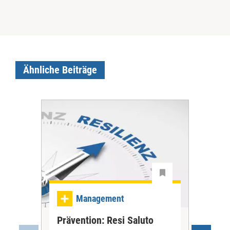
Ähnliche Beiträge
Ma
Management
Be
Prävention: Resi Saluto