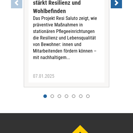
gan
stärkt Resilienz und
an
Wohlbefinden
Reno
Das Projekt Resi Saluto zeigt, wie
mod
präventive Maßnahmen in
Das
stationären Pflegeeinrichtungen
Frag
die Resilienz und Lebensqualität
Bes
von Bewohner: innen und
wer
Mitarbeitenden fördern können –
bea
mit nachhaltigem...
Inst
07.01.2025
02.