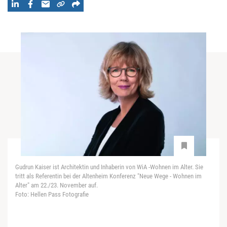
Gudrun Kaiser ist Architektin und Inhaberin von WiA -Wohnen im Alter. Sie
tritt als Referentin bei der Altenheim Konferenz "Neue Wege - Wohnen im
Alter" am 22./23. November auf.
Foto: Hellen Pass Fotografie