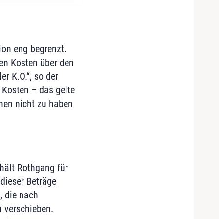
on eng begrenzt.
hen Kosten über den
r K.O.“, so der
 Kosten – das gelte
ionen nicht zu haben
hält Rothgang für
dieser Beträge
, die nach
u verschieben.