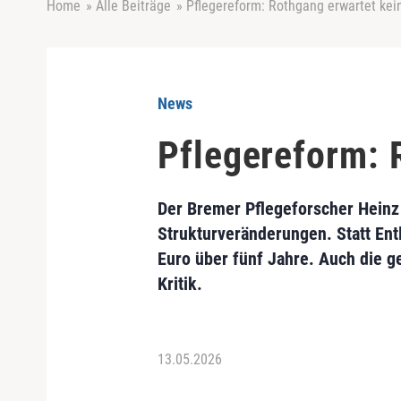
Home
»
Alle Beiträge
»
Pflegereform: Rothgang erwartet kei
News
Pflegereform: 
Der Bremer Pflegeforscher Heinz
Strukturveränderungen. Statt En
Euro über fünf Jahre. Auch die g
Kritik.
13.05.2026