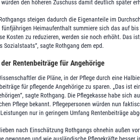
würden den höheren Zuschuss damit deutlich später erh
othgangs steigen dadurch die Eigenanteile im Durchsch
 fünfjährigen Heimaufenthalt summiere sich das auf bis
ese Kosten zu reduzieren, werden sie noch erhöht. Das ist
s Sozialstaats“, sagte Rothgang dem epd.
 der Rentenbeiträge für Angehörige
 Wissenschaftler die Pläne, in der Pflege durch eine Halbi
eiträge für pflegende Angehörige zu sparen. „Das ist ei
ehörigen“, sagte Rothgang. Die Pflegekasse habe sich au
chen Pflege bekannt. Pflegepersonen würden nun faktisc
re Leistungen nur in geringem Umfang Rentenbeiträge abg
blieben nach Einschätzung Rothgangs ohnehin außen vor
ege gewonnen und wie ausländische Pflegekräfte besser i