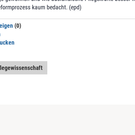
eformprozess kaum bedacht. (epd)
eigen
(0)
n
rucken
flegewissenschaft