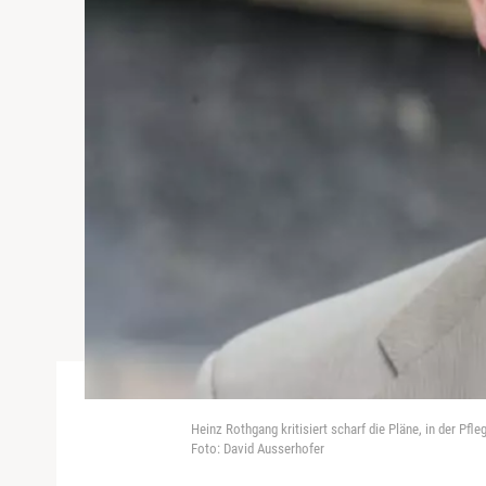
Heinz Rothgang kritisiert scharf die Pläne, in der Pf
Foto: David Ausserhofer