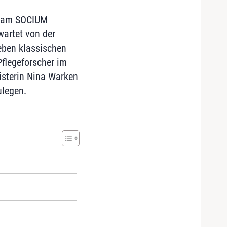
ng am SOCIUM
wartet von der
eben klassischen
flegeforscher im
sterin Nina Warken
ulegen.