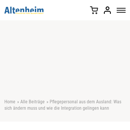
Z
u
m
I
n
h
a
l
t
s
p
r
i
n
g
e
Home
»
Alle Beiträge
»
Pflegepersonal aus dem Ausland: Was
n
sich ändern muss und wie die Integration gelingen kann