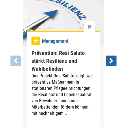
Ma
Management
Be
Prävention: Resi Saluto
gan
stärkt Resilienz und
an
Wohlbefinden
Reno
Das Projekt Resi Saluto zeigt, wie
mod
präventive Maßnahmen in
Das
stationären Pflegeeinrichtungen
Frag
die Resilienz und Lebensqualität
Bes
von Bewohner: innen und
wer
Mitarbeitenden fördern können –
bea
mit nachhaltigem...
Inst