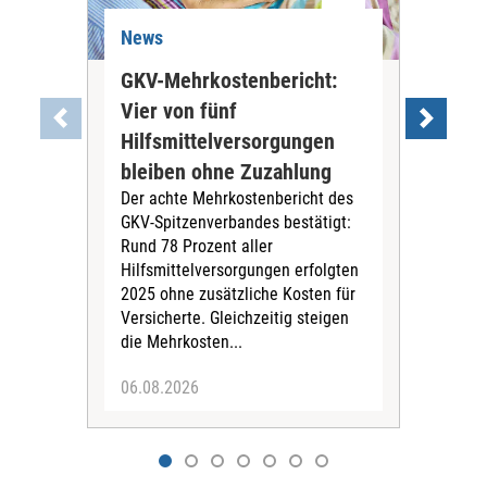
News
Ne
GKV-Mehrkostenbericht:
Pil
Vier von fünf
Imp
Hilfsmittelversorgungen
Ste
Die
bleiben ohne Zuzahlung
und 
Der achte Mehrkostenbericht des
Bra
GKV-Spitzenverbandes bestätigt:
zwei
Rund 78 Prozent aller
amb
Hilfsmittelversorgungen erfolgten
Pfl
2025 ohne zusätzliche Kosten für
Ehre
Versicherte. Gleichzeitig steigen
die Mehrkosten...
06.08.2026
06.