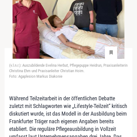
(v.l.n.r.): Auszubildende Evelina Herbut, Pflegepuppe Heidrun, Praxisanleiterin
Christina Ehm und Praxisanleiter Christian Hoim.
Foto: Agaplesion Markus Diakonie
Während Teilzeitarbeit in der öffentlichen Debatte
zuletzt mit Schlagworten wie „Lifestyle-Teilzeit“ kritisch
diskutiert wurde, ist das Modell in der Ausbildung beim
Frankfurter Träger nach eigenen Angaben bereits
etabliert. Die reguläre Pflegeausbildung in Vollzeit
umfasst laut Unternehmensangaben drei Jahre. Das