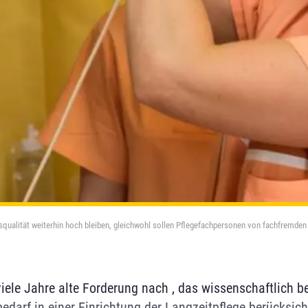
qualität weiterhin hoch bleiben, gleichwohl sollen Pflegefachpersonen von fachfremden 
iele Jahre alte Forderung nach , das wissenschaftlich b
edarf in einer Einrichtung der Langzeitpflege berücksicht