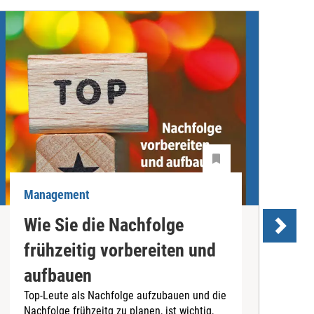
Management
M
Wie Sie die Nachfolge
T
frühzeitig vorbereiten und
aufbauen
T
Top-Leute als Nachfolge aufzubauen und die
P
Nachfolge frühzeitg zu planen, ist wichtig,
d