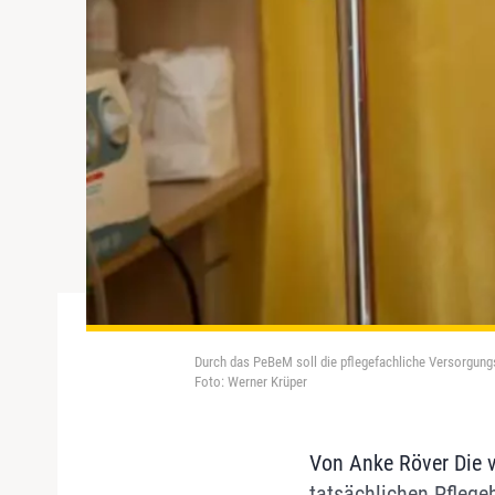
Durch das PeBeM soll die pflegefachliche Versorgungs
Foto: Werner Krüper
Von Anke Röver Die v
tatsächlichen Pflegeb