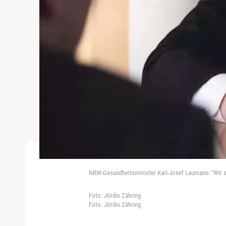
NRW-Gesundheitsminister Karl-Josef Laumann: "Wir si
Foto: Jördis Zähring
Foto: Jördis Zähring