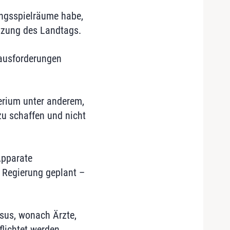
ungsspielräume habe,
tzung des Landtags.
rausforderungen
erium unter anderem,
zu schaffen und nicht
Apparate
 Regierung geplant –
sus, wonach Ärzte,
flichtet werden