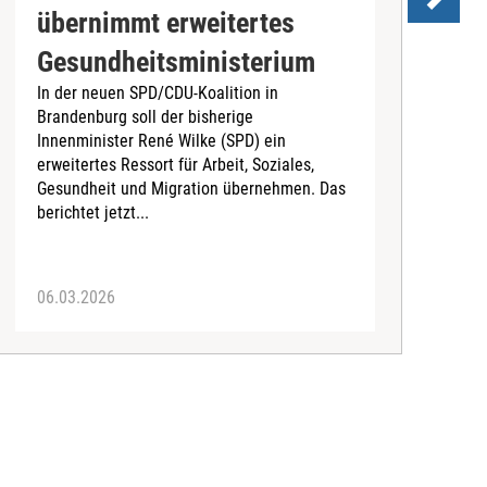
übernimmt erweitertes
Gesundheitsministerium
W
In der neuen SPD/CDU-Koalition in
D
Brandenburg soll der bisherige
s
Innenminister René Wilke (SPD) ein
3
erweitertes Ressort für Arbeit, Soziales,
„
Gesundheit und Migration übernehmen. Das
f
berichtet jetzt...
06.03.2026
2