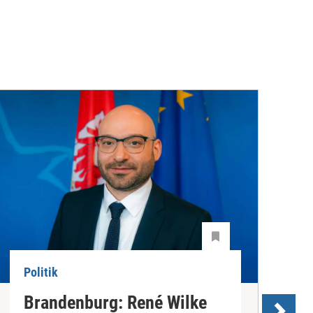
Politik
P
Brandenburg: René Wilke
3