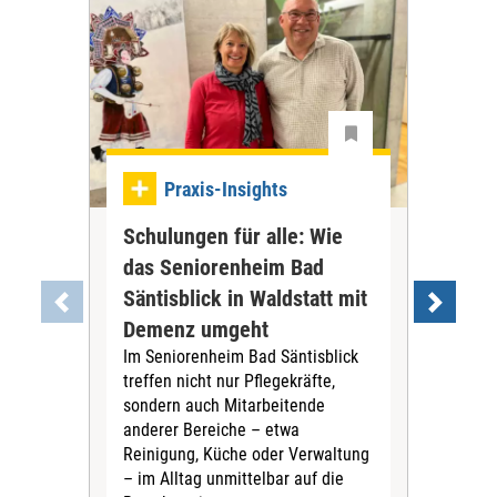
Praxis-Insights
Schulungen für alle: Wie
Re
das Seniorenheim Bad
sch
Säntisblick in Waldstatt mit
Ma
Demenz umgeht
Wi
Im Seniorenheim Bad Säntisblick
Ste
treffen nicht nur Pflegekräfte,
Wun
sondern auch Mitarbeitende
stel
anderer Bereiche – etwa
vor
Reinigung, Küche oder Verwaltung
Evan
– im Alltag unmittelbar auf die
wie