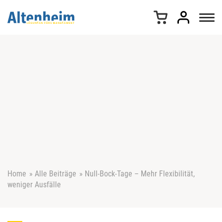
Z
u
m
I
n
h
a
l
t
s
p
r
i
n
g
e
Home
»
Alle Beiträge
»
Null-Bock-Tage – Mehr Flexibilität,
n
weniger Ausfälle