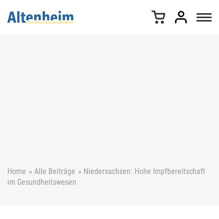
Z
u
m
I
n
h
a
l
t
s
p
r
i
n
g
e
Home
»
Alle Beiträge
»
Niedersachsen: Hohe Impfbereitschaft
n
im Gesundheitswesen