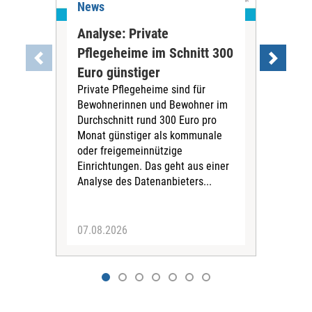
News
Ne
Analyse: Private
Pfl
Pflegeheime im Schnitt 300
Eig
Euro günstiger
Fin
Private Pflegeheime sind für
Der
Bewohnerinnen und Bewohner im
Ges
Durchschnitt rund 300 Euro pro
War
Monat günstiger als kommunale
part
oder freigemeinnützige
Wide
Einrichtungen. Das geht aus einer
und 
Analyse des Datenanbieters...
höh
eine
07.08.2026
07.