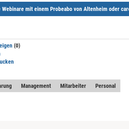
e Webinare mit einem Probeabo von Altenheim oder car
eigen
(0)
n
rucken
hrung
Management
Mitarbeiter
Personal