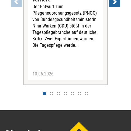
Der Entwurf zum
Rot
Pflegeneuordnungsgesetz (PNOG)
Re
von Bundesgesundheitsministerin
Die
Nina Warken (CDU) stößt in der
hat 
Tagespflegebranche auf deutliche
Pfle
Kritik. Zwei Expert:innen warnen:
Reak
Die Tagespflege werde...
Hei
Ges
Univ
10.06.2026
09.