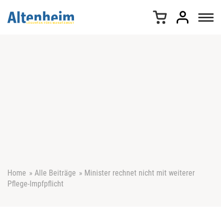
Z
u
m
I
n
h
a
l
t
s
p
r
i
n
g
e
Home
»
Alle Beiträge
»
Minister rechnet nicht mit weiterer
n
Pflege-Impfpflicht