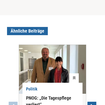
Ähnliche Beiträge
Politik
Pol
PNOG: „Die Tagespflege
„Um
verliert“
Ge