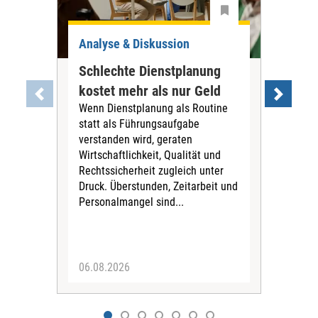
Analyse & Diskussion
Ana
Schlechte Dienstplanung
Tar
kostet mehr als nur Geld
war
Wenn Dienstplanung als Routine
PN
statt als Führungsaufgabe
Die
verstanden wird, geraten
Tari
Wirtschaftlichkeit, Qualität und
Pfl
Rechtssicherheit zugleich unter
für 
Druck. Überstunden, Zeitarbeit und
Vors
Personalmangel sind...
Stif
fina
Sich
06.08.2026
04.