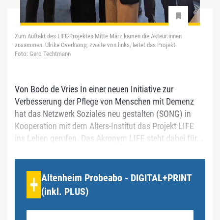
Zum Auftakt des LIFE-Projektes Mitte März kamen die Akteur:innen
zusammen. Ulrike Overkamp, zweite von links, leitet das Projekt.
Foto: Gero Techtmann
Von Bodo de Vries In einer neuen Initiative zur
Verbesserung der Pflege von Menschen mit Demenz
hat das Netzwerk Soziales neu gestalten (SONG) in
Kooperation mit dem Alters-Institut das Projekt LIFE
ins Leben gerufen. Das Akronym LIFE steht dabei für...
Altenheim Probeabo - DIGITAL+PRINT
(inkl. PLUS)