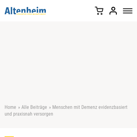
Z
u
m
I
n
h
a
l
t
s
p
r
i
n
g
e
Home
»
Alle Beiträge
»
Menschen mit Demenz evidenzbasiert
n
und praxisnah versorgen