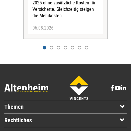
Pfl
2025 ohne zusätzliche Kosten für
Ehre
Versicherte. Gleichzeitig steigen
die Mehrkosten...
06.08.2026
06.
Themen
Rechtliches