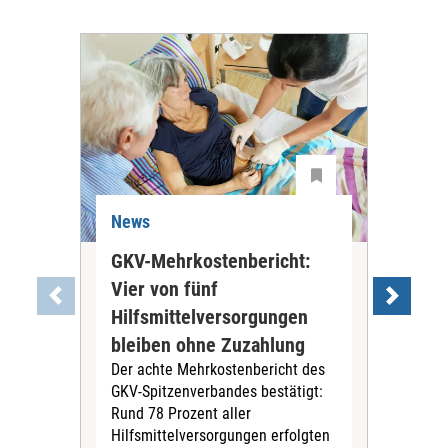
News
Ne
GKV-Mehrkostenbericht:
Pil
Vier von fünf
Imp
Hilfsmittelversorgungen
Ste
Die
bleiben ohne Zuzahlung
und 
Der achte Mehrkostenbericht des
Bra
GKV-Spitzenverbandes bestätigt:
zwei
Rund 78 Prozent aller
amb
Hilfsmittelversorgungen erfolgten