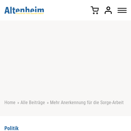
Z
u
m
I
n
h
a
l
t
s
p
r
i
n
g
e
Home
»
Alle Beiträge
»
Mehr Anerkennung für die Sorge-Arbeit
n
Politik