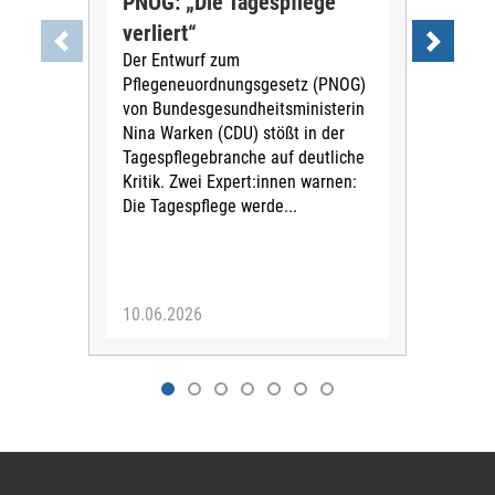
PNOG: „Die Tagespflege
„Um
verliert“
Ge
Der Entwurf zum
Rot
Pflegeneuordnungsgesetz (PNOG)
Re
von Bundesgesundheitsministerin
Die
Nina Warken (CDU) stößt in der
hat 
Tagespflegebranche auf deutliche
Pfle
Kritik. Zwei Expert:innen warnen:
Reak
Die Tagespflege werde...
Hei
Ges
Univ
10.06.2026
09.