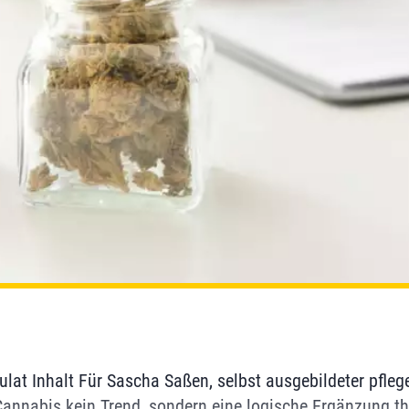
lat Inhalt Für Sascha Saßen, selbst ausgebildeter pfleg
Cannabis kein Trend, sondern eine logische Ergänzung t