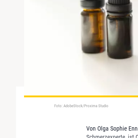
Foto: AdobeStock/Proxima Studio
Von Olga Sophie Ennu
Schmerzexperte, ist 