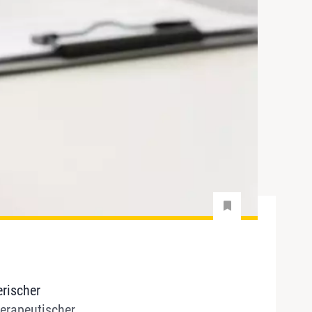
erischer
herapeutischer