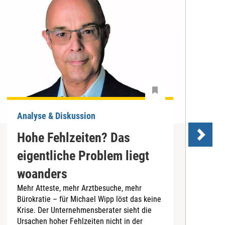
Analyse & Diskussion
Hohe Fehlzeiten? Das
A
eigentliche Problem liegt
woanders
W
w
Mehr Atteste, mehr Arztbesuche, mehr
H
Bürokratie – für Michael Wipp löst das keine
i
Krise. Der Unternehmensberater sieht die
Z
Ursachen hoher Fehlzeiten nicht in der