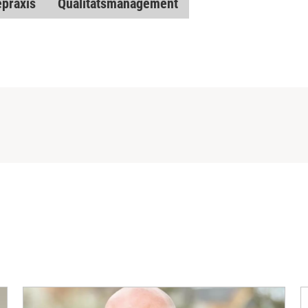
epraxis
Qualitätsmanagement