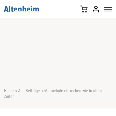
Z
u
m
I
n
h
a
l
t
s
p
r
i
n
g
e
Home
»
Alle Beiträge
»
Marmelade einkochen wie in alten
n
Zeiten