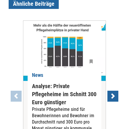
Ähnliche Beiträge
News
Ne
Analyse: Private
Pfl
Pflegeheime im Schnitt 300
Eig
Euro günstiger
Fin
Private Pflegeheime sind für
Der
Bewohnerinnen und Bewohner im
Ges
Durchschnitt rund 300 Euro pro
War
Monat günstiger als kommunale
part