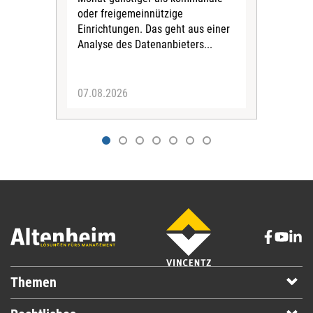
oder freigemeinnützige
Wide
Einrichtungen. Das geht aus einer
und 
Analyse des Datenanbieters...
höh
eine
07.08.2026
07.
Themen