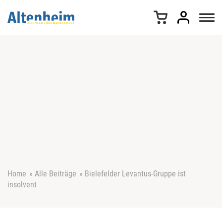
Z
u
m
I
n
h
a
l
t
s
p
r
i
n
g
e
Home
»
Alle Beiträge
»
Bielefelder Levantus-Gruppe ist
n
insolvent