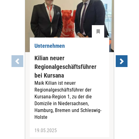
Unternehmen
Unt
Kilian neuer
Gim
Regionalgeschäftsführer
Pfl
bei Kursana
ein
Maik Kilian ist neuer
Die
Regionalgeschäftsführer der
Inv
Kursana-Region 1, zu der die
bete
Domizile in Niedersachsen,
Gru
Hamburg, Bremen und Schleswig-
Holste
19.05.2025
13.