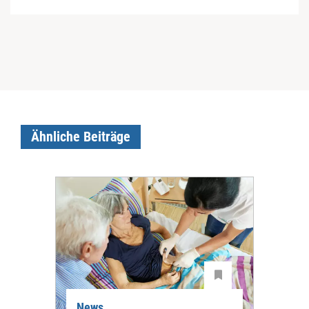
Ähnliche Beiträge
News
Ne