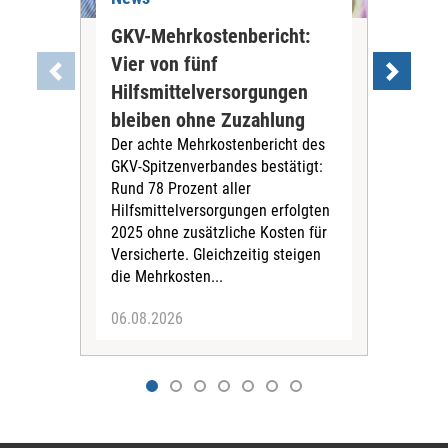
GKV-Mehrkostenbericht:
Pil
Vier von fünf
Imp
Hilfsmittelversorgungen
Ste
Die
bleiben ohne Zuzahlung
und 
Der achte Mehrkostenbericht des
Bra
GKV-Spitzenverbandes bestätigt:
zwei
Rund 78 Prozent aller
amb
Hilfsmittelversorgungen erfolgten
Pfl
2025 ohne zusätzliche Kosten für
Ehre
Versicherte. Gleichzeitig steigen
die Mehrkosten...
06.08.2026
06.