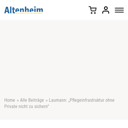
Z
u
m
I
n
h
a
l
t
s
p
r
i
n
g
e
Home
»
Alle Beiträge
»
Laumann: „Pflegeinfrastruktur ohne
n
Private nicht zu sichern“