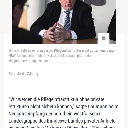
Ohne private Strukturen sei die Pflegeinfrastruktur nicht zu sichern, sagte
NRW-Gesundheitsminister Karl-Josef Laumann jetzt beim
Neujahresempfang des bpa.
Foto: Jördis Zähring
-
"Wir werden die Pflegeinfrastruktur ohne private
Strukturen nicht sichern können," sagte Laumann beim
Neujahrsempfang der nordrhein-westfälischen
Landesgruppe des Bundesverbandes privater Anbieter
sozialer Dienste e.V. (bpa) in Düsseldorf. "Sie sichern