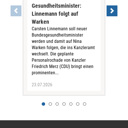
Gesundheitsminister:
Li
"Ein
Linnemann folgt auf
Los
Warken
Als 
Carsten Linnemann soll neuer
Min
Bundesgesundheitsminister
woll
werden und damit auf Nina
Jetz
Warken folgen, die ins Kanzleramt
doch
wechselt. Die geplante
Personalrochade von Kanzler
Friedrich Merz (CDU) bringt einen
prominenten...
23.07.2026
23.