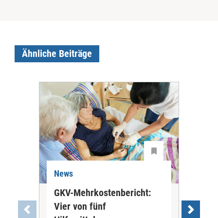
Ähnliche Beiträge
News
Ne
GKV-Mehrkostenbericht:
Pil
Vier von fünf
Imp