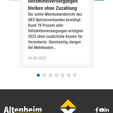
Hilfsmittelversorgungen
Ste
Die
bleiben ohne Zuzahlung
und 
Der achte Mehrkostenbericht des
Bra
GKV-Spitzenverbandes bestätigt:
zwei
Rund 78 Prozent aller
amb
Hilfsmittelversorgungen erfolgten
Pfl
2025 ohne zusätzliche Kosten für
Ehre
Versicherte. Gleichzeitig steigen
die Mehrkosten...
06.08.2026
06.