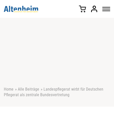
Z
u
m
I
n
h
a
l
t
s
p
r
i
n
g
e
Home
»
Alle Beiträge
»
Landespflegerat wirbt für Deutschen
n
Pflegerat als zentrale Bundesvertretung