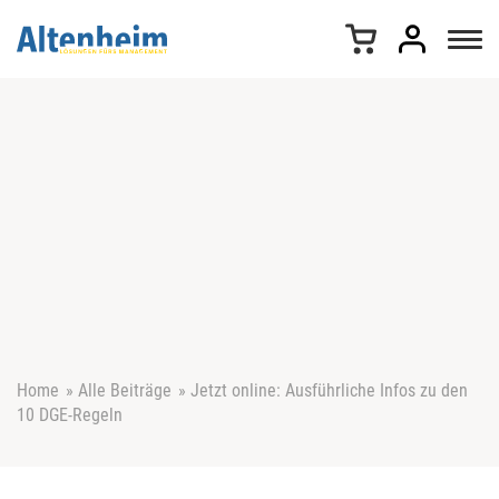
Z
u
m
I
n
h
a
l
t
s
p
r
i
n
g
e
Home
»
Alle Beiträge
»
Jetzt online: Ausführliche Infos zu den
n
10 DGE-Regeln