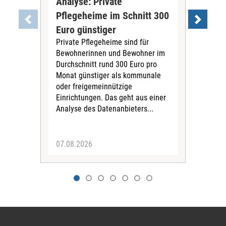
Analyse: Private
Pfl
Pflegeheime im Schnitt 300
Eig
Euro günstiger
Fin
Private Pflegeheime sind für
Der
Bewohnerinnen und Bewohner im
Ges
Durchschnitt rund 300 Euro pro
War
Monat günstiger als kommunale
part
oder freigemeinnützige
Wide
Einrichtungen. Das geht aus einer
und 
Analyse des Datenanbieters...
höh
eine
07.08.2026
07.