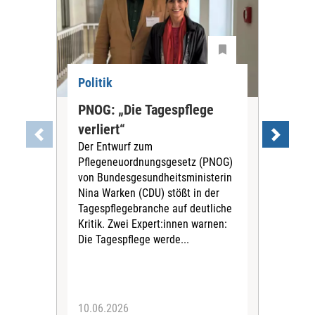
Politik
Pol
PNOG: „Die Tagespflege
„Um
verliert“
Ge
Der Entwurf zum
Rot
Pflegeneuordnungsgesetz (PNOG)
Re
von Bundesgesundheitsministerin
Die
Nina Warken (CDU) stößt in der
hat 
Tagespflegebranche auf deutliche
Pfle
Kritik. Zwei Expert:innen warnen:
Reak
Die Tagespflege werde...
Hei
Ges
Univ
10.06.2026
09.