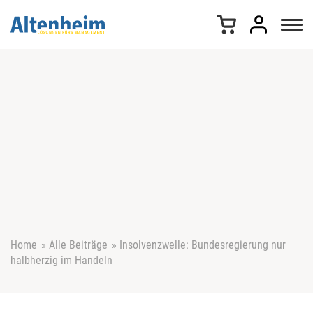
Z
u
m
I
n
h
a
l
t
s
p
r
i
n
g
e
Home
»
Alle Beiträge
»
Insolvenzwelle: Bundesregierung nur
n
halbherzig im Handeln