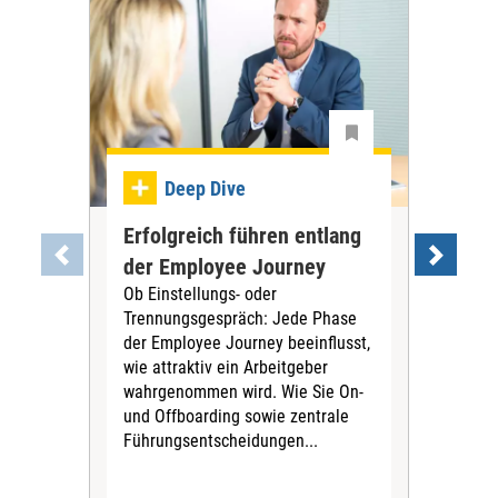
Dee
Deep Dive
Int
Erfolgreich führen entlang
So 
der Employee Journey
Ohne
Ob Einstellungs- oder
läuf
Trennungsgespräch: Jede Phase
Mut
der Employee Journey beeinflusst,
zeig
wie attraktiv ein Arbeitgeber
Aus
wahrgenommen wird. Wie Sie On-
inte
und Offboarding sowie zentrale
Führungsentscheidungen...