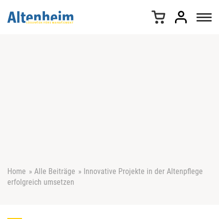
Z
u
m
I
n
h
a
l
t
s
p
r
i
n
g
e
Home
»
Alle Beiträge
»
Innovative Projekte in der Altenpflege
n
erfolgreich umsetzen