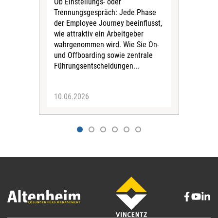
Ob Einstellungs- oder
läuf
Trennungsgespräch: Jede Phase
Mut
der Employee Journey beeinflusst,
zeig
wie attraktiv ein Arbeitgeber
Aus
wahrgenommen wird. Wie Sie On-
inte
und Offboarding sowie zentrale
Führungsentscheidungen...
10.06.2026
20.