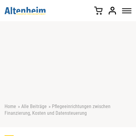
Z
u
m
I
n
h
a
l
t
s
p
r
i
n
g
e
Home
»
Alle Beiträge
»
Pflegeeinrichtungen zwischen
n
Finanzierung, Kosten und Datensteuerung