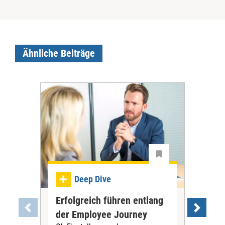
Ähnliche Beiträge
Dee
Deep Dive
Int
Erfolgreich führen entlang
So 
der Employee Journey
Ohne