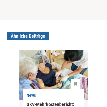
Ähnliche Beiträge
News
Ne
GKV-Mehrkostenbericht:
Pil