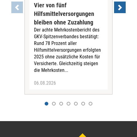
Vier von fünf
Imp
Hilfsmittelversorgungen
Ste
Die
bleiben ohne Zuzahlung
und 
Der achte Mehrkostenbericht des
Bra
GKV-Spitzenverbandes bestätigt:
zwei
Rund 78 Prozent aller
amb
Hilfsmittelversorgungen erfolgten
Pfl
2025 ohne zusätzliche Kosten für
Ehre
Versicherte. Gleichzeitig steigen
die Mehrkosten...
06.08.2026
06.