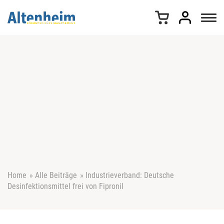
Z
u
m
I
n
h
a
l
t
s
p
r
i
n
g
e
Home
»
Alle Beiträge
»
Industrieverband: Deutsche
n
Desinfektionsmittel frei von Fipronil