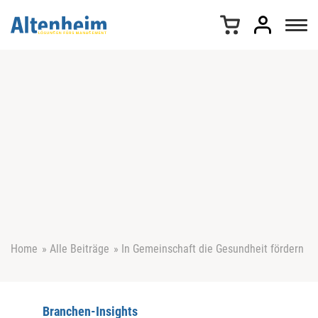
Z
u
m
I
n
h
a
l
t
s
p
r
i
n
g
e
Home
»
Alle Beiträge
»
In Gemeinschaft die Gesundheit fördern
n
Branchen-Insights