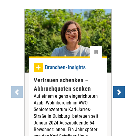
Branchen-Insights
Vertrauen schenken –
Am
Abbruchquoten senken
an
Auf einem eigens eingerichteten
Inte
Azubi-Wohnbereich im AWO
nac
Seniorenzentrum Karl-Jarres-
Dan
Straße in Duisburg betreuen seit
Anw
Januar 2024 Auszubildende 54
scho
Bewohner:innen. Ein Jahr später
ang