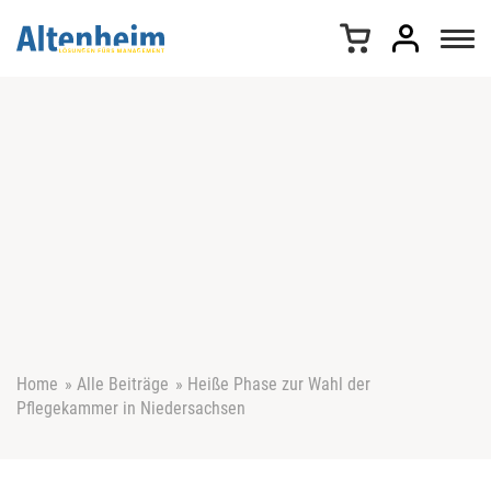
Z
u
m
I
n
h
a
l
t
s
p
r
i
n
g
e
Home
»
Alle Beiträge
»
Heiße Phase zur Wahl der
n
Pflegekammer in Niedersachsen