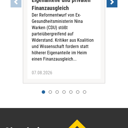
Wer 
Finanzausgleich
Leb
Der Reformentwurf von Ex-
vie
Gesundheitsministerin Nina
leb
Warken (CDU) stößt
ein
parteiübergreifend auf
aus
Widerstand. Kritiker aus Koalition
Zus
und Wissenschaft fordern statt
vask
höherer Eigenanteile im Heim
einen Finanzausgleich...
07.08.2026
07.