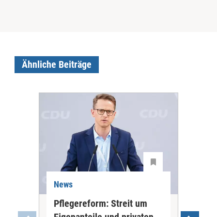
Ähnliche Beiträge
News
Ne
Pflegereform: Streit um
Stu
Eigenanteile und privaten
oh