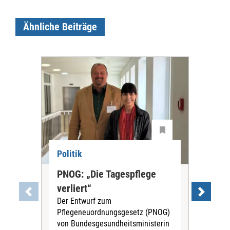
Ähnliche Beiträge
Politik
Pol
PNOG: „Die Tagespflege
„Um
verliert“
Ge
Der Entwurf zum
Rot
Pflegeneuordnungsgesetz (PNOG)
Re
von Bundesgesundheitsministerin
Die