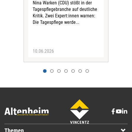
Nina Warken (CDU) stößt in der
hat 
Tagespflegebranche auf deutliche
Pfle
Kritik. Zwei Expert:innen warnen:
Reak
Die Tagespflege werde...
Hei
Ges
Univ
10.06.2026
09.
Themen