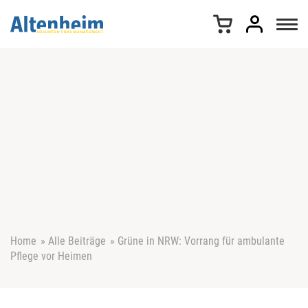
Z
u
m
I
n
h
a
l
t
s
p
r
i
n
g
e
Home
»
Alle Beiträge
»
Grüne in NRW: Vorrang für ambulante
n
Pflege vor Heimen