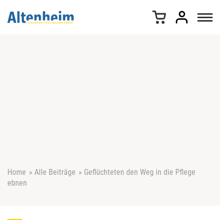
Z
u
m
I
n
h
a
l
t
s
p
r
i
n
g
e
Home
»
Alle Beiträge
»
Geflüchteten den Weg in die Pflege
n
ebnen