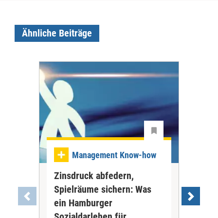
Ähnliche Beiträge
Management Know-how
Zinsdruck abfedern,
Ve
Spielräume sichern: Was
Bew
ein Hamburger
wol
Bew
Sozialdarlehen für