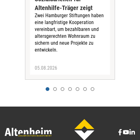
über
Altenhilfe-Träger zeigt
spr
Zwei Hamburger Stiftungen haben
bera
eine langfristige Kooperation
nich
vereinbart, um bezahlbaren und
für 
altersgerechten Wohnraum zu
sichern und neue Projekte zu
entwickeln.
05.08.2026
22.