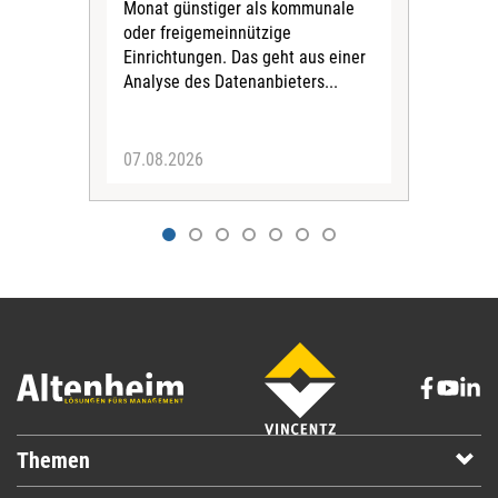
Monat günstiger als kommunale
part
oder freigemeinnützige
Wide
Einrichtungen. Das geht aus einer
und 
Analyse des Datenanbieters...
höh
eine
07.08.2026
07.
Themen