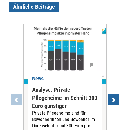
Ähnliche Beiträge
News
Ne
Analyse: Private
Pfl
Pflegeheime im Schnitt 300
Eig
Euro günstiger
Fin
Private Pflegeheime sind für
Der
Bewohnerinnen und Bewohner im
Ges
Durchschnitt rund 300 Euro pro
War