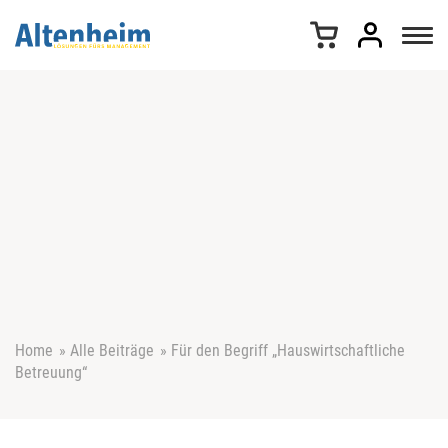
Z
u
m
I
n
h
a
l
t
s
p
r
i
n
g
e
Home
»
Alle Beiträge
»
Für den Begriff „Hauswirtschaftliche
n
Betreuung“