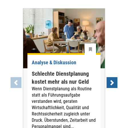
Analyse & Diskussion
Ana
Schlechte Dienstplanung
Tar
kostet mehr als nur Geld
war
Wenn Dienstplanung als Routine
PN
statt als Führungsaufgabe
Die
verstanden wird, geraten
Tari
Wirtschaftlichkeit, Qualität und
Pfl
Rechtssicherheit zugleich unter
für 
Druck. Überstunden, Zeitarbeit und
Vors
Personalmangel sind...