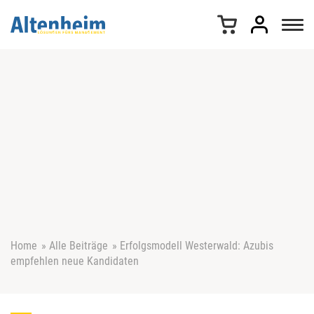
Z
u
m
I
n
h
a
l
t
s
p
r
i
n
g
e
Home
»
Alle Beiträge
»
Erfolgsmodell Westerwald: Azubis
n
empfehlen neue Kandidaten