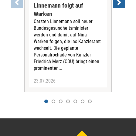
"Ein
Linnemann folgt auf
Los
Warken
Als 
Carsten Linnemann soll neuer
Min
Bundesgesundheitsminister
woll
werden und damit auf Nina
Jetz
Warken folgen, die ins Kanzleramt
doch
wechselt. Die geplante
Personalrochade von Kanzler
Friedrich Merz (CDU) bringt einen
prominenten...
23.07.2026
23.