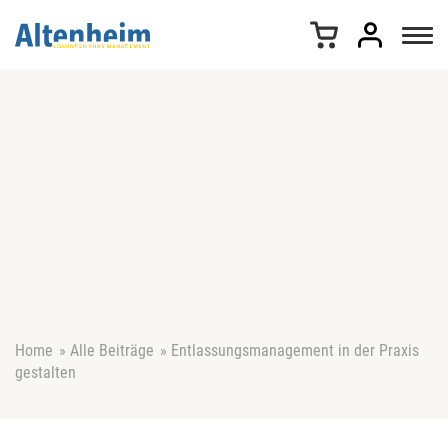
Z
u
m
I
n
h
a
l
t
s
p
r
i
n
g
e
Home
»
Alle Beiträge
»
Entlassungsmanagement in der Praxis
n
gestalten