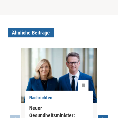
Ähnliche Beiträge
Nachrichten
Nac
Neuer
Ne
Gesundheitsminister:
Li