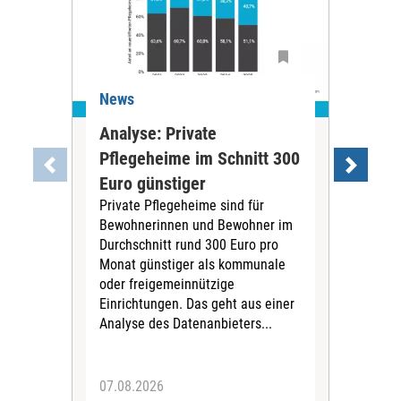
News
Ne
Analyse: Private
Pfl
Pflegeheime im Schnitt 300
Eig
Euro günstiger
Fin
Private Pflegeheime sind für
Der
Bewohnerinnen und Bewohner im
Ges
Durchschnitt rund 300 Euro pro
War
Monat günstiger als kommunale
part
oder freigemeinnützige
Wide
Einrichtungen. Das geht aus einer
und 
Analyse des Datenanbieters...
höh
eine
07.08.2026
07.