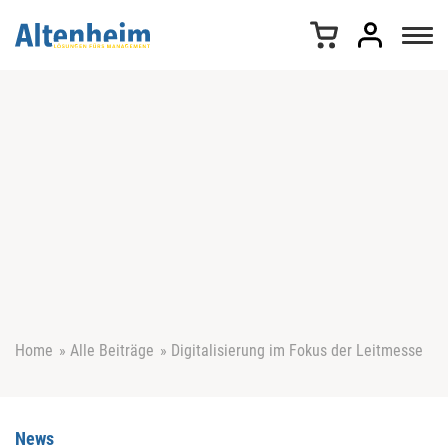
Z
u
m
I
n
h
a
l
t
s
p
r
i
n
g
e
Home
»
Alle Beiträge
»
Digitalisierung im Fokus der Leitmesse
n
News