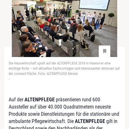
Die Hauswirtschaft spielt auf der ALTENPFLEGE 2018 in Hannover eine
wichtige Rolle – mit aktuellen Fachvorträgen und interessanten Aktionen auf
der connect-Fläche. Foto: ALTENPFLEGE Messe
-
Auf der
ALTENPFLEGE
präsentieren rund 600
Aussteller auf über 40.000 Quadratmetern neueste
Produkte sowie Dienstleistungen für die stationäre und
ambulante Pflegewirtschaft. Die
ALTENPFLEGE
gilt in
Deutschland sowie den Nachbarländen als der