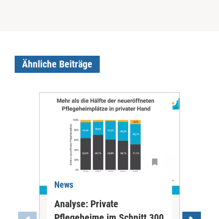
Ähnliche Beiträge
News
Ne
Analyse: Private
Pfl
Pflegeheime im Schnitt 300
Eig