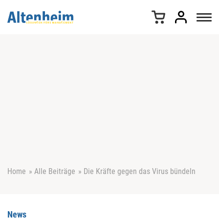
Z
u
m
I
n
h
a
l
t
s
p
r
i
n
g
e
Home
»
Alle Beiträge
»
Die Kräfte gegen das Virus bündeln
n
News