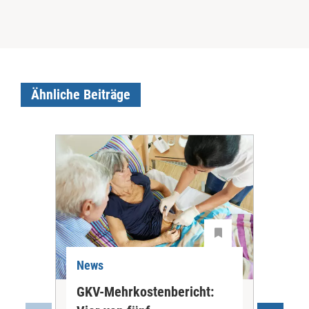
Ähnliche Beiträge
News
Ne
GKV-Mehrkostenbericht:
Pil