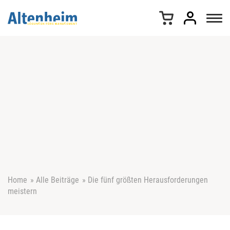
Z
u
m
I
n
h
a
l
t
s
p
r
i
n
g
e
Home
»
Alle Beiträge
»
Die fünf größten Herausforderungen
n
meistern