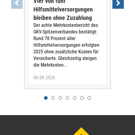
Vier von fünf
Imp
Hilfsmittelversorgungen
Ste
Die
bleiben ohne Zuzahlung
und 
Der achte Mehrkostenbericht des
Bra
GKV-Spitzenverbandes bestätigt:
zwei
Rund 78 Prozent aller
amb
Hilfsmittelversorgungen erfolgten
Pfl
2025 ohne zusätzliche Kosten für
Ehre
Versicherte. Gleichzeitig steigen
die Mehrkosten...
06.08.2026
06.