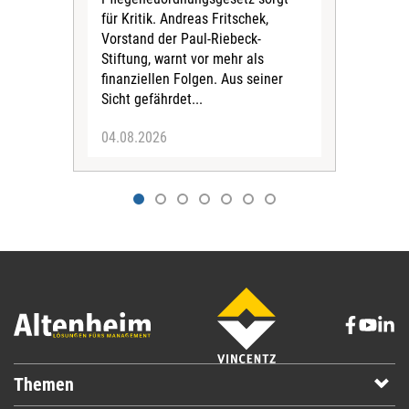
für Kritik. Andreas Fritschek,
Unt
Vorstand der Paul-Riebeck-
Ursa
Stiftung, warnt vor mehr als
der 
finanziellen Folgen. Aus seiner
Kran
Sicht gefährdet...
04.08.2026
30.
Themen