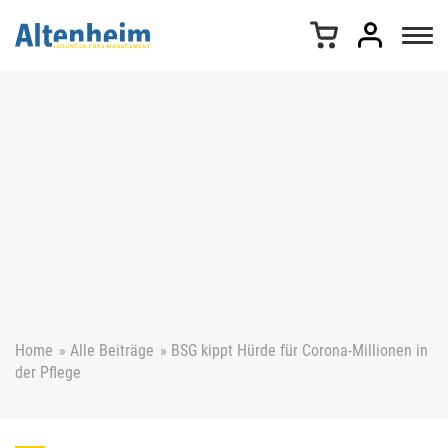
Z
u
m
I
n
h
a
l
t
s
p
r
i
n
g
e
Home
»
Alle Beiträge
»
BSG kippt Hürde für Corona-Millionen in
n
der Pflege