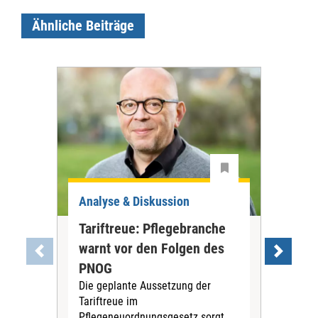
Ähnliche Beiträge
Analyse & Diskussion
Ana
Tariftreue: Pflegebranche
Hoh
warnt vor den Folgen des
eig
PNOG
wo
Die geplante Aussetzung der
Meh
Tariftreue im
mehr
Pflegeneuordnungsgesetz sorgt
Wipp