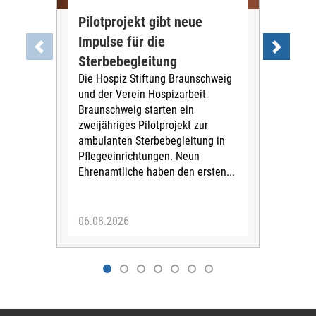
Pilotprojekt gibt neue
Joh
Impulse für die
pos
Sterbebegleitung
„D
Die Hospiz Stiftung Braunschweig
sel
und der Verein Hospizarbeit
Die 
Braunschweig starten ein
ihre
zweijähriges Pilotprojekt zur
„Am
ambulanten Sterbebegleitung in
Dia
Pflegeeinrichtungen. Neun
zent
Ehrenamtliche haben den ersten...
eröf
&amp
06.08.2026
06.