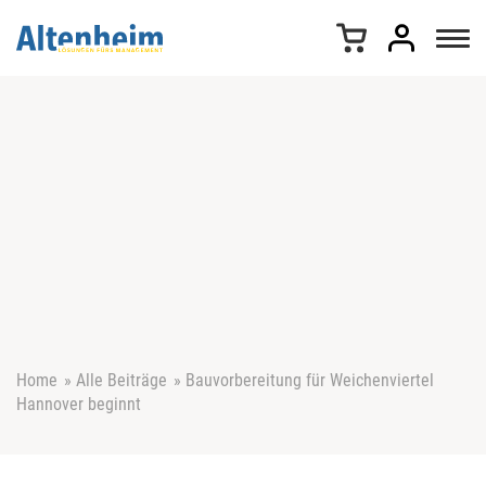
Z
u
m
I
n
h
a
l
t
s
p
r
i
n
g
e
Home
»
Alle Beiträge
»
Bauvorbereitung für Weichenviertel
n
Hannover beginnt