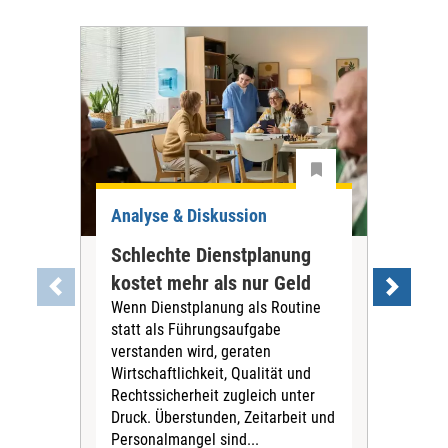
Analyse & Diskussion
Ana
Schlechte Dienstplanung
Tar
kostet mehr als nur Geld
war
Wenn Dienstplanung als Routine
PN
statt als Führungsaufgabe
Die
verstanden wird, geraten
Tari
Wirtschaftlichkeit, Qualität und
Pfl
Rechtssicherheit zugleich unter
für 
Druck. Überstunden, Zeitarbeit und
Vors
Personalmangel sind...
Stif