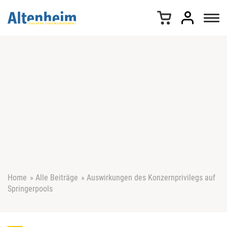
Z
u
m
I
n
h
a
l
t
s
p
r
i
n
g
e
Home
»
Alle Beiträge
»
Auswirkungen des Konzernprivilegs auf
n
Springerpools