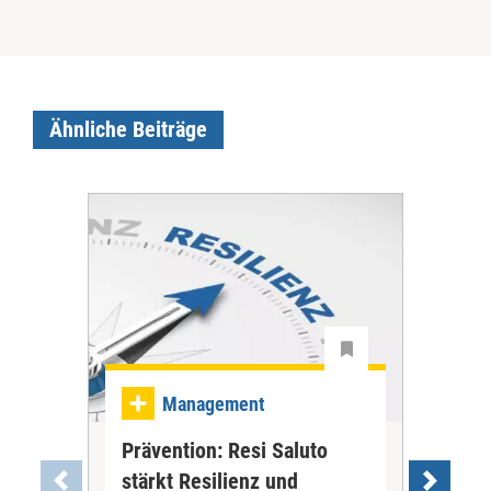
Ähnliche Beiträge
Ma
Management
Be
Prävention: Resi Saluto
gan
stärkt Resilienz und