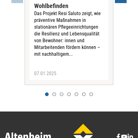
an
Wohlbefinden
Reno
Das Projekt Resi Saluto zeigt, wie
mod
präventive Maßnahmen in
Das
stationären Pflegeeinrichtungen
Frag
die Resilienz und Lebensqualität
Bes
von Bewohner: innen und
wer
Mitarbeitenden fördern können –
bea
mit nachhaltigem...
Inst
07.01.2025
02.