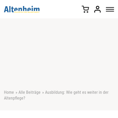
Z
u
m
I
n
h
a
l
t
s
p
r
i
n
g
e
Home
»
Alle Beiträge
»
Ausbildung: Wie geht es weiter in der
n
Altenpflege?