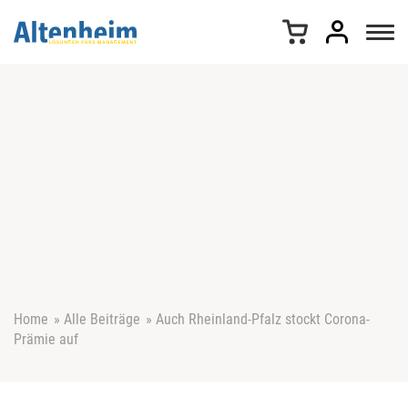
Z
u
m
I
n
h
a
l
t
s
p
r
i
n
g
e
Home
»
Alle Beiträge
»
Auch Rheinland-Pfalz stockt Corona-
n
Prämie auf