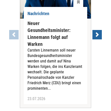
Nachrichten
Nac
Neuer
Ne
Gesundheitsminister:
Li
"Ein
Linnemann folgt auf
Los
Warken
Als 
Carsten Linnemann soll neuer
Min
Bundesgesundheitsminister
woll
werden und damit auf Nina
Jetz
Warken folgen, die ins Kanzleramt
doch
wechselt. Die geplante
Personalrochade von Kanzler
Friedrich Merz (CDU) bringt einen
prominenten...
23.07.2026
23.