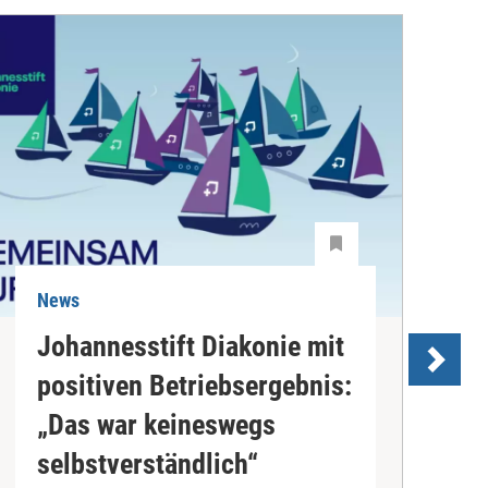
News
N
Johannesstift Diakonie mit
positiven Betriebsergebnis:
s
„Das war keineswegs
D
selbstverständlich“
d