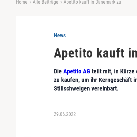
Home
»
Alle Beiträge
»
Apetito kauft in Dänemark zu
News
Apetito kauft 
Die
Apetito AG
teilt mit, in Kürz
zu kaufen, um ihr Kerngeschäft i
Stillschweigen vereinbart.
29.06.2022