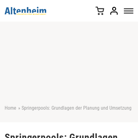
Z
u
m
I
n
h
a
l
t
s
p
r
i
n
g
e
Home
»
Springerpools: Grundlagen der Planung und Umsetzung
n
Springerpools: Grundlagen