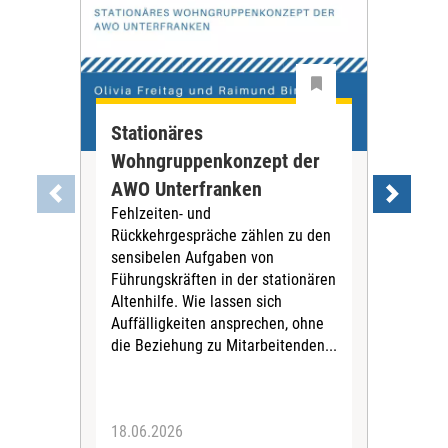
Stationäres
Wie
Wohngruppenkonzept der
Rüc
AWO Unterfranken
füh
Fehlzeiten- und
Fehl
Rückkehrgespräche zählen zu den
Rüc
sensibelen Aufgaben von
sen
Führungskräften in der stationären
Führ
Altenhilfe. Wie lassen sich
Alte
Auffälligkeiten ansprechen, ohne
Auff
die Beziehung zu Mitarbeitenden...
die 
18.06.2026
28.