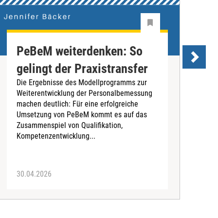
PeBeM weiterdenken: So
gelingt der Praxistransfer
G
Die Ergebnisse des Modellprogramms zur
d
Weiterentwicklung der Personalbemessung
I
machen deutlich: Für eine erfolgreiche
v
Umsetzung von PeBeM kommt es auf das
H
Zusammenspiel von Qualifikation,
D
Kompetenzentwicklung...
a
30.04.2026
1