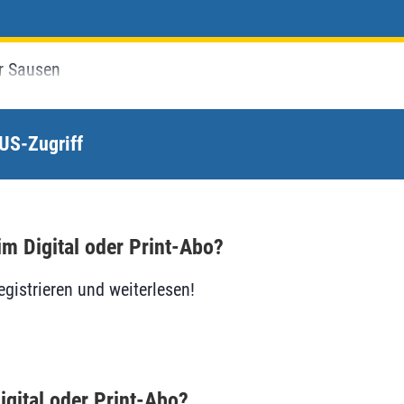
r Sausen
US-Zugriff
im Digital oder Print-Abo?
egistrieren und weiterlesen!
igital oder Print-Abo?