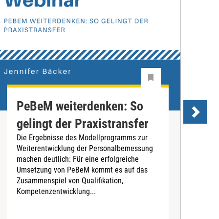
PeBeM weiterdenken: So
gelingt der Praxistransfer
G
Die Ergebnisse des Modellprogramms zur
d
Weiterentwicklung der Personalbemessung
I
machen deutlich: Für eine erfolgreiche
v
Umsetzung von PeBeM kommt es auf das
H
Zusammenspiel von Qualifikation,
D
Kompetenzentwicklung...
a